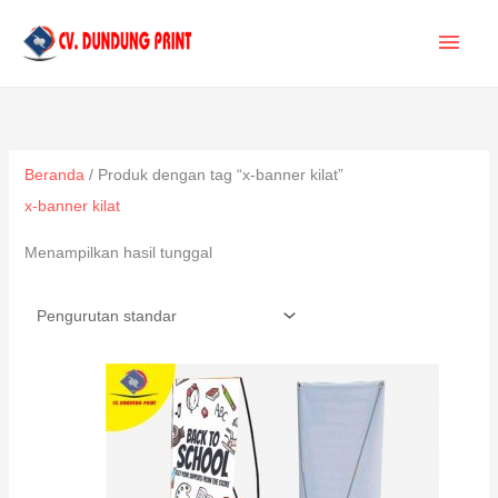
Lewati
MEN
ke
konten
UTA
Beranda
/ Produk dengan tag “x-banner kilat”
x-banner kilat
Menampilkan hasil tunggal