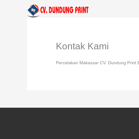
Lewati
ke
konten
Kontak Kami
Percetakan Makassar CV. Dundung Print 