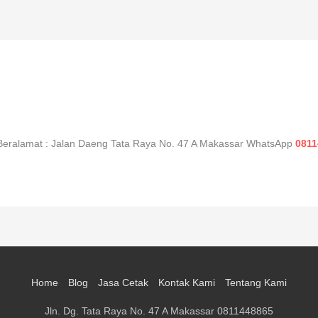
Beralamat : Jalan Daeng Tata Raya No. 47 A Makassar WhatsApp
0811
Home
Blog
Jasa Cetak
Kontak Kami
Tentang Kami
Jln. Dg. Tata Raya No. 47 A Makassar 0811448865