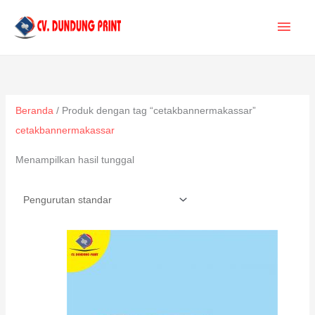
Lewati
MEN
ke
konten
UTA
Beranda
/ Produk dengan tag “cetakbannermakassar”
cetakbannermakassar
Menampilkan hasil tunggal